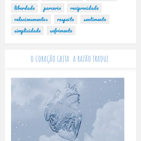
liberdade
parceria
reciprocidade
relacionamentos
respeito
sentimento
simplicidade
sofrimento
O CORAÇÃO GRITA. A RAZÃO TRADUZ.