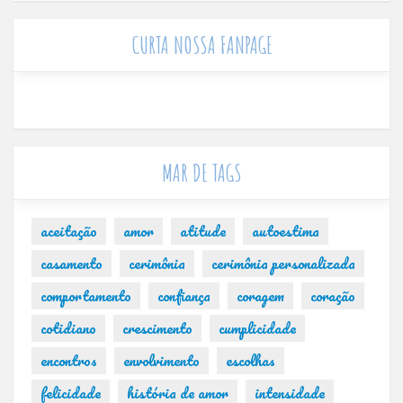
CURTA NOSSA FANPAGE
MAR DE TAGS
aceitação
amor
atitude
autoestima
casamento
cerimônia
cerimônia personalizada
comportamento
confiança
coragem
coração
cotidiano
crescimento
cumplicidade
encontros
envolvimento
escolhas
felicidade
história de amor
intensidade