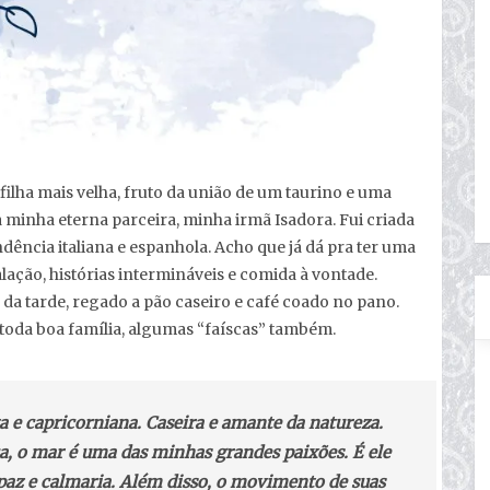
ilha mais velha, fruto da união de um taurino e uma
a minha eterna parceira, minha irmã Isadora. Fui criada
ência italiana e espanhola. Acho que já dá pra ter uma
lação, histórias intermináveis e comida à vontade.
a tarde, regado a pão caseiro e café coado no pano.
toda boa família, algumas “faíscas” também.
ta e capricorniana. Caseira e amante da natureza.
a, o mar é uma das minhas grandes paixões. É ele
paz e calmaria. Além disso, o movimento de suas