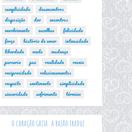
cumplicidade
desencontros
disposição
dor
encontros
envolvimento
escolhas
felicidade
força
história de amor
intensidade
liberdade
medo
mudança
parceria
paz
realidade
receio
reciprocidade
relacionamentos
respeito
sentimento
simplicidade
sinceridade
sofrimento
término
O CORAÇÃO GRITA. A RAZÃO TRADUZ.