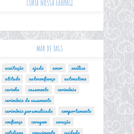
CURTA NOSSA FANPAGE
MAR DE TAGS
aceitação
ajuda
amor
análise
atitude
autoconfiança
autoestima
carinho
casamento
cerimônia
cerimônia de casamento
cerimônia personalizada
comportamento
confiança
coragem
coração
cotidiano
crescimento
cuidado