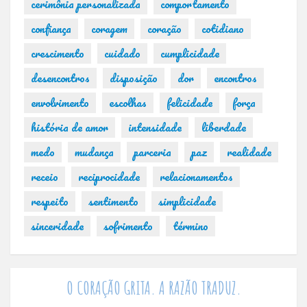
cerimônia personalizada
comportamento
confiança
coragem
coração
cotidiano
crescimento
cuidado
cumplicidade
desencontros
disposição
dor
encontros
envolvimento
escolhas
felicidade
força
história de amor
intensidade
liberdade
medo
mudança
parceria
paz
realidade
receio
reciprocidade
relacionamentos
respeito
sentimento
simplicidade
sinceridade
sofrimento
término
O CORAÇÃO GRITA. A RAZÃO TRADUZ.