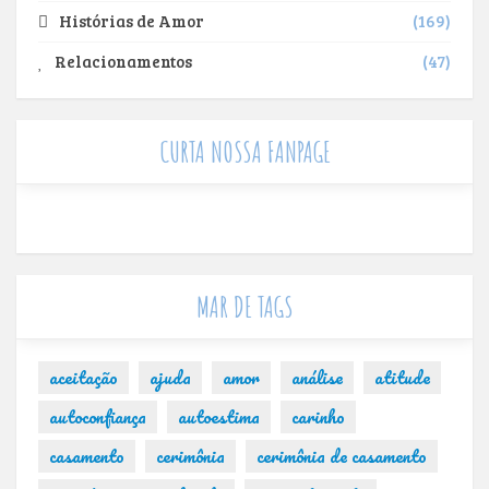
Histórias de Amor
169
Relacionamentos
47
CURTA NOSSA FANPAGE
MAR DE TAGS
aceitação
ajuda
amor
análise
atitude
autoconfiança
autoestima
carinho
casamento
cerimônia
cerimônia de casamento