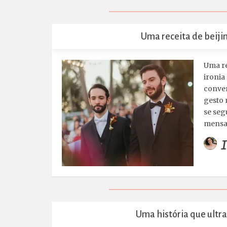
Uma receita de beiji
Uma re
ironia
conver
gesto 
se seg
mensa
I
Uma história que ultr