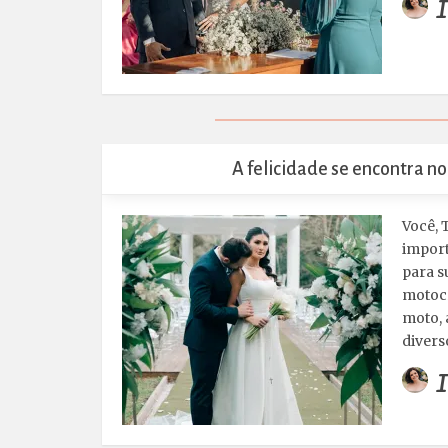
I
A felicidade se encontra n
Você, 
import
para s
motocr
moto, 
divers
I