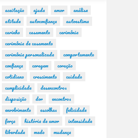
aceitação
ajuda
amor
análise
atitude
autoconfiança
autoestima
carinho
casamento
cerimônia
cerimônia de casamento
cerimônia personalizada
comportamento
confiança
coragem
coração
cotidiano
crescimento
cuidado
cumplicidade
desencontros
disposição
dor
encontros
envolvimento
escolhas
felicidade
força
história de amor
intensidade
liberdade
medo
mudança