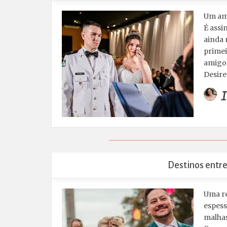
Um amo
É assi
ainda 
primei
amigo
Desire
I
Destinos entre
Uma re
espess
malhas