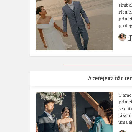
símbol
Firme,
primei
proteg
I
A cerejeira não t
O amor
primei
se ent
já sou
uma ár