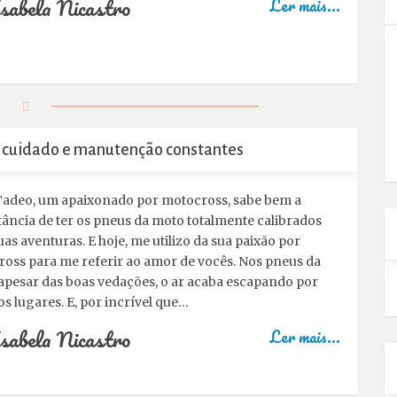
sabela Nicastro
Ler mais...
o cuidado e manutenção constantes
Tadeo, um apaixonado por motocross, sabe bem a
ância de ter os pneus da moto totalmente calibrados
uas aventuras. E hoje, me utilizo da sua paixão por
oss para me referir ao amor de vocês. Nos pneus da
apesar das boas vedações, o ar acaba escapando por
os lugares. E, por incrível que…
sabela Nicastro
Ler mais...