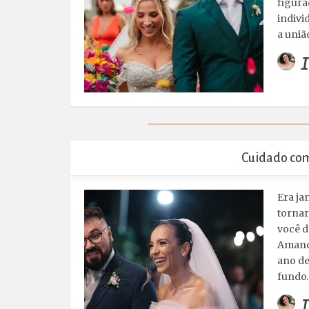
figura
indivi
a uniã
I
Cuidado com
Era ja
tornar
você d
Amanda
ano de
fundo
I