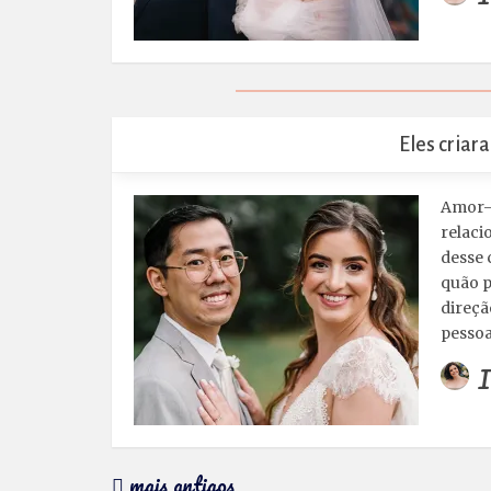
Eles criar
Amor-r
relaci
desse 
quão p
direçã
pessoa
I
mais antigos