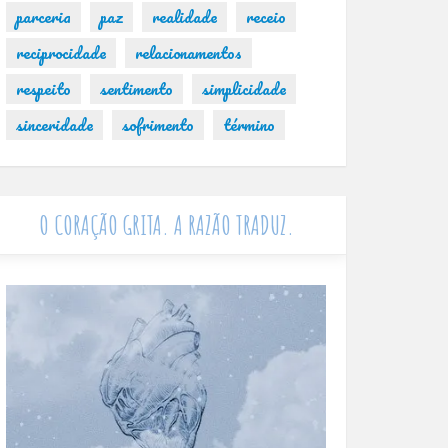
parceria
paz
realidade
receio
reciprocidade
relacionamentos
respeito
sentimento
simplicidade
sinceridade
sofrimento
término
O CORAÇÃO GRITA. A RAZÃO TRADUZ.