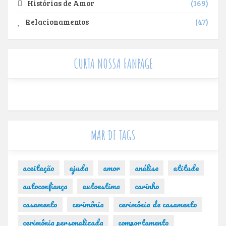
Histórias de Amor
169
Relacionamentos
47
CURTA NOSSA FANPAGE
MAR DE TAGS
aceitação
ajuda
amor
análise
atitude
autoconfiança
autoestima
carinho
casamento
cerimônia
cerimônia de casamento
cerimônia personalizada
comportamento