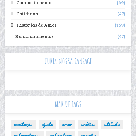
Comportamento
49
Cotidiano
47
Histórias de Amor
169
Relacionamentos
47
CURTA NOSSA FANPAGE
MAR DE TAGS
aceitação
ajuda
amor
análise
atitude
autoconfiança
autoestima
carinho