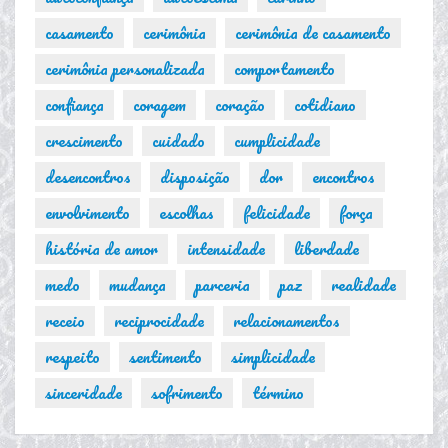
casamento
cerimônia
cerimônia de casamento
cerimônia personalizada
comportamento
confiança
coragem
coração
cotidiano
crescimento
cuidado
cumplicidade
desencontros
disposição
dor
encontros
envolvimento
escolhas
felicidade
força
história de amor
intensidade
liberdade
medo
mudança
parceria
paz
realidade
receio
reciprocidade
relacionamentos
respeito
sentimento
simplicidade
sinceridade
sofrimento
término